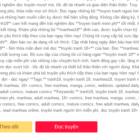
i nghiệm đọc truyện mượt mà, tốc độ tải nhanh và giao diện thân thiện. Truy 
hong phú, thỏa mãn mọi sở thích. Đọc ngay những bộ **truyen tranh nguoi lo
 và những ham muốn cấm kỵ được thể hiện sống động. Không cần đăng ký, b
 kết hỏng. Khám phá những bộ **manhwa18** đỉnh cao, được tuyển chọn kỹ l
ện yêu thích tiếp theo của bạn ngay hôm nay! Chúng tôi cung cấp bộ sưu tập 
 phi**, đảm bảo sự đa dạng về sở thích. Cập nhật hàng ngày đảm bảo bạn k
18** - Nơi thỏa mãn đam mê đọc **truyện tranh 18+** của bạn. Đọc **manhwa1
 chất lượng cao. Bộ sưu tập của chúng tôi có hàng ngàn **truyện tranh 18**
uy cập miễn phí vào những câu chuyện kịch tính, hành động gay cấn, lãng 
ệm đọc vượt trội - tốc độ tải nhanh và thiết kế thân thiện với người dùng. Kh
phong phú và khám phá bộ truyện yêu thích tiếp theo của bạn ngay hôm nay
n tranh 18, manhwa18, truyen tranh nguoi lon, truyen tranh mien phi,
t manhwa, 18+ comics, free manhwa, manga, comic, webtoon, updated daily, 
comics **Keywords:** tranh18, truyện tranh 18, manhwa18, truyen tranh nguoi lon,
 mien phi, manhwa, adult manhwa, 18+ comics, free manhwa, manga, comic, w
ine comics, free comics, adult comics, mature comics, free adult manhwa, dail
 read manhwa online, truyện tranh người lớn miễn phí, đọc truyện tranh 18+ o
Theo dõi
Đọc truyện