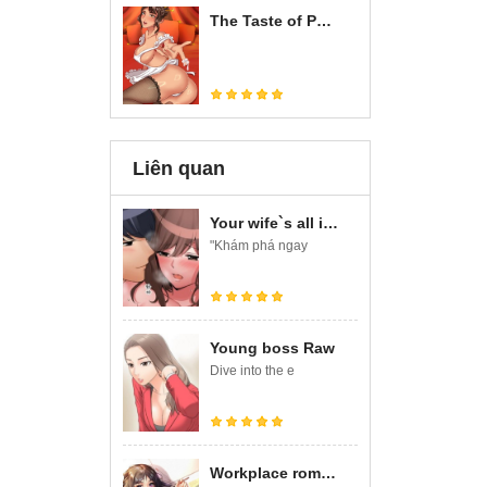
The Taste of Passion (Uncensored)
Liên quan
Your wife`s all in Raw
"Khám phá ngay
Young boss Raw
Dive into the e
Workplace romance raw