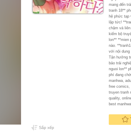
mang đến trả
tranh 18** p
hệ phức tạp
lập tức! **tranh18** cam kết mang đến trải nghiệm đọc **truyen tranh mien phi** tốt nhất, loại bỏ hoàn toàn tình trạng tải
chậm và liên
kiếm bộ truy
lon** **mien
nào. **tranh
với nội dung
Tận hưởng tr
bảo trải nghi
nguoi lon** 
phí đang chờ đợi - đọc ngay! **Tags:** tranh18, truyệ
manhwa, adul
free comics, adult comics, mature 
truyen tranh
quality, onl
best manhwa,
Sắp xếp