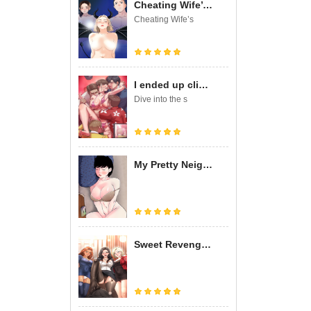
Cheating Wife’s Erotic Stories
Cheating Wife’s
I ended up climaxing on a late-night variety show
Dive into the s
My Pretty Neighbor
Sweet Revenge (Uncensored)