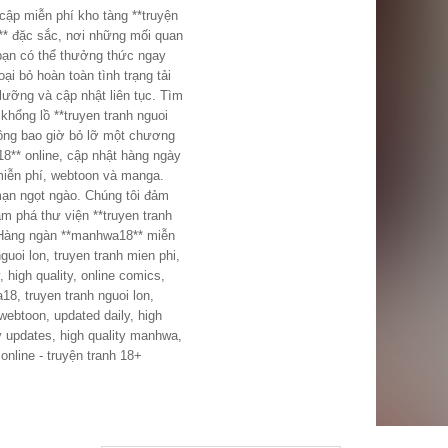
cập miễn phí kho tàng **truyện
n** đặc sắc, nơi những mối quan
ạn có thể thưởng thức ngay
ưỡng và cập nhật liên tục. Tìm
khổng lồ **truyen tranh nguoi
hông bao giờ bỏ lỡ một chương
8** online, cập nhật hàng ngày
 miễn phí, webtoon và manga.
mạn ngọt ngào. Chúng tôi đảm
ám phá thư viện **truyen tranh
! Hàng ngàn **manhwa18** miễn
high quality, online comics,
ebtoon, updated daily, high
y updates, high quality manhwa,
nline - truyện tranh 18+