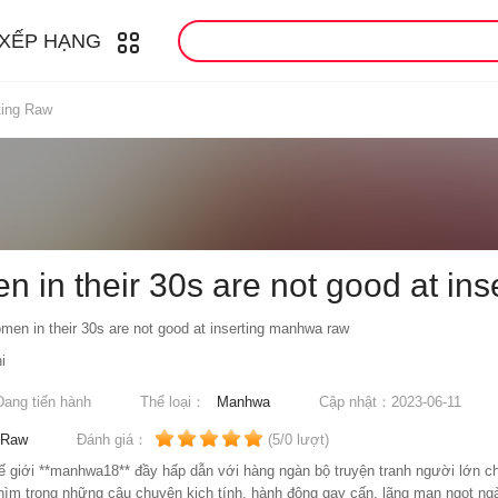
XẾP HẠNG
ting Raw
 in their 30s are not good at in
n in their 30s are not good at inserting manhwa raw
i
Đang tiến hành
Thể loại：
Manhwa
Cập nhật：2023-06-11
Raw
Đánh giá：
(5/0 lượt)
 giới **manhwa18** đầy hấp dẫn với hàng ngàn bộ truyện tranh người lớn c
ìm trong những câu chuyện kịch tính, hành động gay cấn, lãng mạn ngọt ngà