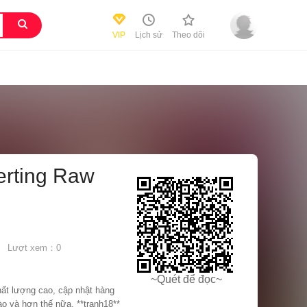
VIP
Lịch sử
Theo dõi
serting Raw
Lượt xem：0
~Quét để đọc~
hất lượng cao, cập nhật hàng
o và hơn thế nữa. **tranh18**