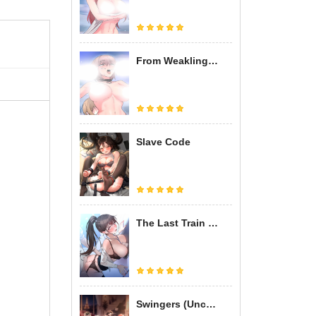
From Weakling to Nemesis Season 2 (Uncensored)
Slave Code
The Last Train to Hell
Swingers (Uncensored)