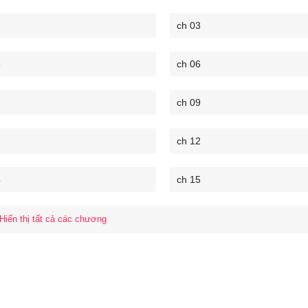
2
ch 03
5
ch 06
8
ch 09
ch 12
4
ch 15
Hiển thị tất cả các chương