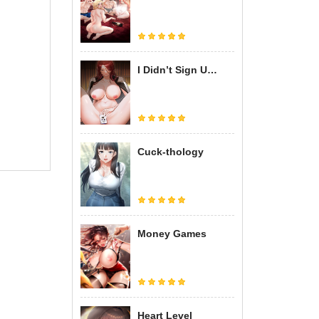
I Didn’t Sign Up For This
Cuck-thology
Money Games
Heart Level