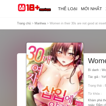
THỂ LOẠI
MỚI NHẤT
Trang chủ
>
Manhwa
>
Women in their 30s are not good at inser
Women
Bí danh：Wome
Tác giả：Yoh
Trạng thái：
Từ khóa：
Khám phá thế
ngày. Đắm ch