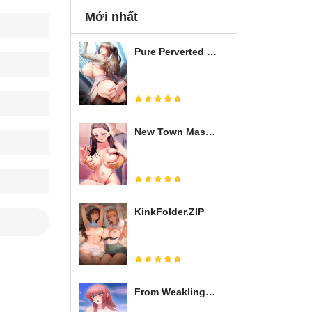
Mới nhất
Pure Perverted Love
New Town Massage
KinkFolder.ZIP
From Weakling to Nemesis Season 2