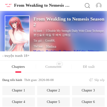
From Weakling to Nemesis Season 2
From Weakling to Nemesis Season
2
Bí danh：
I Double My Strength Daily With Clone Technique,
분신술로 매일 두 배씩 강해짐
Tác giả：
Good08,
Thể loại：
Manhwa
Manhwa
Borderline H
Drama
Full Color
Webtoons
Explicit Sex
Sexual Abuse
Supernatural
Comedy
- truyện tranh 18+
99+
Chapters
Comments
Đề xuất
Đang tiến hành
Thời gian: 2026-06-08
Sắp xếp
Chapter 1
Chapter 2
Chapter 3
Chapter 4
Chapter 5
Chapter 6