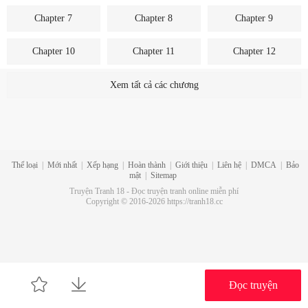
Chapter 7
Chapter 8
Chapter 9
Chapter 10
Chapter 11
Chapter 12
Chapter 13
Chapter 14
Chapter 15
Xem tất cả các chương
Chapter 16
Thể loại
|
Mới nhất
|
Xếp hạng
|
Hoàn thành
|
Giới thiệu
|
Liên hệ
|
DMCA
|
Bảo
mật
|
Sitemap
Truyện Tranh 18 - Đọc truyện tranh online miễn phí
Copyright © 2016-2026 https://tranh18.cc
Đọc truyện