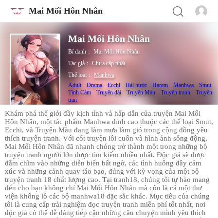
Mai Mối Hôn Nhân
Mai Mối Hôn Nhân
Bí danh：
Mai Mối Hôn Nhân
Tác giả：
Chưa cập nhật
Thể loại：
Manhwa
Adult
Drama
Ecchi
Hài hước
Harem
Manhwa
Smut
Tình Cảm
Truyện dài
Truyện Màu
Truyện tranh
Truyện
tran
Khám phá thế giới đầy kịch tính và hấp dẫn của truyện Mai Mối
Hôn Nhân, một tác phẩm Manhwa đỉnh cao thuộc các thể loại Smut,
Ecchi, và Truyện Màu đang làm mưa làm gió trong cộng đồng yêu
thích truyện tranh. Với cốt truyện lôi cuốn và hình ảnh sống động,
Mai Mối Hôn Nhân đã nhanh chóng trở thành một trong những bộ
truyện tranh người lớn được tìm kiếm nhiều nhất. Độc giả sẽ được
đắm chìm vào những diễn biến bất ngờ, các tình huống đầy cảm
xúc và những cảnh quay táo bạo, đúng với kỳ vọng của một bộ
truyện tranh 18 chất lượng cao. Tại tranh18, chúng tôi tự hào mang
đến cho bạn không chỉ Mai Mối Hôn Nhân mà còn là cả một thư
viện khổng lồ các bộ manhwa18 đặc sắc khác. Mục tiêu của chúng
tôi là cung cấp trải nghiệm đọc truyện tranh miễn phí tốt nhất, nơi
độc giả có thể dễ dàng tiếp cận những câu chuyện mình yêu thích