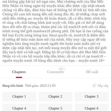
mà không gặp bất kỳ trở ngại nào. Mọi chương mới của Mai Mối
Hôn Nhân và hàng ngàn bộ truyện khác đều được cập nhật nhanh
chóng và đều đặn, đảm bảo bạn sẽ không bỏ lỡ bất kỳ tình tiết nào.
Chúng tôi cam kết mang đến nội dung đầy đủ, từ những chap mới
nhất đến những arc truyện đã hoàn thành, tất cả đều được trình bày
rõ ràng với chất lượng hình ảnh tuyệt vời. Độc giả có thể dễ dàng
theo dõi tiến độ ra chap, khám phá các bộ tranh18 mới nổi và đắm
mình trong thế giới manhwa18 phong phú. Dù bạn là fan cuồng của
thể loại Ecchi nóng bỏng hay Smut quyến rũ, tranh18 là điểm đến
lý tưởng để thỏa mãn đam mê của mình. Hãy truy cập ngay để trải
nghiệm kho tàng truyện tranh người lớn hoàn toàn miễn phí và
được cập nhật liên tục, nơi mỗi trang truyện đều mở ra một thế giới
đầy kịch tính và bất ngờ. Đừng bỏ lỡ cơ hội theo dõi Mai Mối Hôn
Nhân và vô vàn bộ truyện hấp dẫn khác, tất cả chỉ có tại tranh18 –
nguồn truyện tranh 18 hàng đầu dành cho bạn. - truyện tranh 18+
99+
Chapters
Comments
Đề xuất
Đang tiến hành
Thời gian: 2025-11-05
Sắp xếp
Chapter 1
Chapter 2
Chapter 3
Chapter 4
Chapter 5
Chapter 6