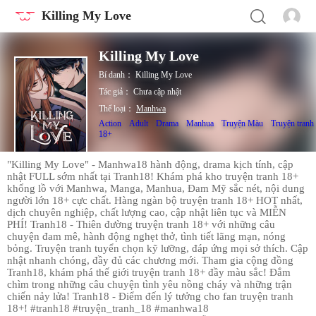
Killing My Love
Killing My Love
Bí danh：
Killing My Love
Tác giả：
Chưa cập nhật
Thể loại：
Manhwa
Action
Adult
Drama
Manhua
Truyện Màu
Truyện tranh
18+
"Killing My Love" - Manhwa18 hành động, drama kịch tính, cập
nhật FULL sớm nhất tại Tranh18! Khám phá kho truyện tranh 18+
khổng lồ với Manhwa, Manga, Manhua, Đam Mỹ sắc nét, nội dung
người lớn 18+ cực chất. Hàng ngàn bộ truyện tranh 18+ HOT nhất,
dịch chuyên nghiệp, chất lượng cao, cập nhật liên tục và MIỄN
PHÍ! Tranh18 - Thiên đường truyện tranh 18+ với những câu
chuyện đam mê, hành động nghẹt thở, tình tiết lãng mạn, nóng
bỏng. Truyện tranh tuyển chọn kỹ lưỡng, đáp ứng mọi sở thích. Cập
nhật nhanh chóng, đầy đủ các chương mới. Tham gia cộng đồng
Tranh18, khám phá thế giới truyện tranh 18+ đầy màu sắc! Đắm
chìm trong những câu chuyện tình yêu nồng cháy và những trận
chiến nảy lửa! Tranh18 - Điểm đến lý tưởng cho fan truyện tranh
18+! #tranh18 #truyện_tranh_18 #manhwa18