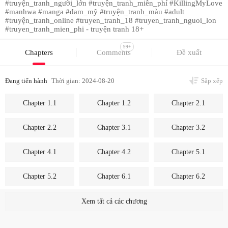
#truyện_tranh_người_lớn #truyện_tranh_miễn_phí #KillingMyLove
#manhwa #manga #đam_mỹ #truyện_tranh_màu #adult
#truyện_tranh_online #truyen_tranh_18 #truyen_tranh_nguoi_lon
#truyen_tranh_mien_phi - truyện tranh 18+
99+
Chapters
Comments
Đề xuất
Đang tiến hành
Thời gian: 2024-08-20
Sắp xếp
Chapter 1.1
Chapter 1.2
Chapter 2.1
Chapter 2.2
Chapter 3.1
Chapter 3.2
Chapter 4.1
Chapter 4.2
Chapter 5.1
Chapter 5.2
Chapter 6.1
Chapter 6.2
Chapter 7.1
Chapter 7.2
Chapter 8.1
Xem tất cả các chương
Chapter 8.2
Chapter 9.1
Chapter 9.2