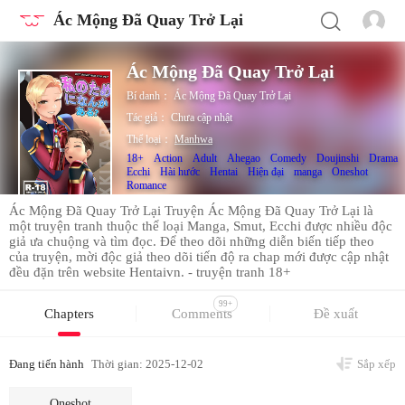
Ác Mộng Đã Quay Trở Lại
Ác Mộng Đã Quay Trở Lại
Bí danh：
Ác Mộng Đã Quay Trở Lại
Tác giả：
Chưa cập nhật
Thể loại：
Manhwa
18+
Action
Adult
Ahegao
Comedy
Doujinshi
Drama
Ecchi
Hài hước
Hentai
Hiện đại
manga
Oneshot
Romance
Ác Mộng Đã Quay Trở Lại Truyện Ác Mộng Đã Quay Trở Lại là
một truyện tranh thuộc thể loại Manga, Smut, Ecchi được nhiều độc
giả ưa chuộng và tìm đọc. Để theo dõi những diễn biến tiếp theo
của truyện, mời độc giả theo dõi tiến độ ra chap mới được cập nhật
đều đặn trên website Hentaivn. - truyện tranh 18+
99+
Chapters
Comments
Đề xuất
Đang tiến hành
Thời gian: 2025-12-02
Sắp xếp
Oneshot