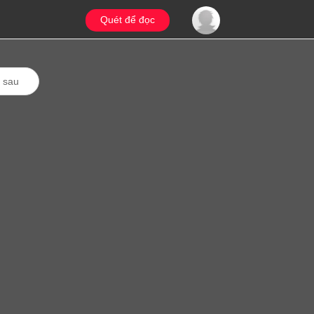
Quét để đọc
 sau