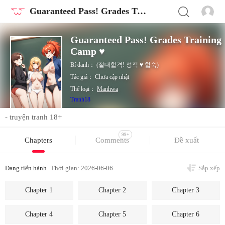
Guaranteed Pass! Grades Training Camp ♥
Guaranteed Pass! Grades Training
Camp ♥
Bí danh：
(절대합격! 성적 ♥ 합숙)
Tác giả：
Chưa cập nhật
Thể loại：
Manhwa
Tranh18
- truyện tranh 18+
99+
Chapters
Comments
Đề xuất
Đang tiến hành
Thời gian: 2026-06-06
Sắp xếp
Chapter 1
Chapter 2
Chapter 3
Chapter 4
Chapter 5
Chapter 6