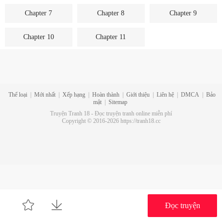
Chapter 7
Chapter 8
Chapter 9
Chapter 10
Chapter 11
Thể loại
|
Mới nhất
|
Xếp hạng
|
Hoàn thành
|
Giới thiệu
|
Liên hệ
|
DMCA
|
Bảo
mật
|
Sitemap
Truyện Tranh 18 - Đọc truyện tranh online miễn phí
Copyright © 2016-2026 https://tranh18.cc
Đọc truyện