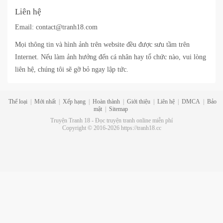
Liên hệ
Email:
contact@tranh18.com
Mọi thông tin và hình ảnh trên website đều được sưu tầm trên
Internet. Nếu làm ảnh hưởng đến cá nhân hay tổ chức nào, vui lòng
liên hệ, chúng tôi sẽ gỡ bỏ ngay lập tức.
Thể loại
|
Mới nhất
|
Xếp hạng
|
Hoàn thành
|
Giới thiệu
|
Liên hệ
|
DMCA
|
Bảo
mật
|
Sitemap
Truyện Tranh 18 - Đọc truyện tranh online miễn phí
Copyright © 2016-2026 https://tranh18.cc